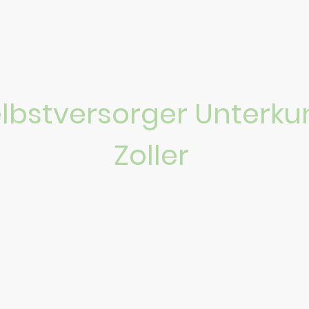
lbstversorger Unterku
Zoller