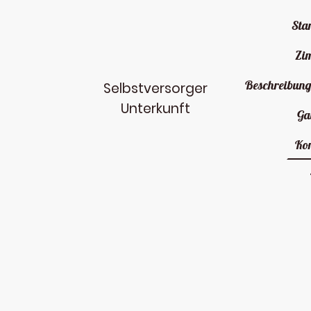
Star
Zi
Selbstversorger
Unterkunft
Ga
Ko