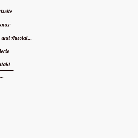
tseite
mmer
Beschreibung und Ausstattung
lerie
ntakt